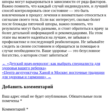
шпоры могут варьироваться в зависимости от ряда факторов.
Важно помнить, что каждый случай индивидуален, и лучший
способ контролировать свое состояние — это быть
вовлеченным в процесс лечения и внимательно относиться к
сигналам своего тела. Если вас интересует, сколько болит
после блокады пяточной шпоры, важно помнить, что
результаты могут быть разными, и стоит обратиться к врачу за
более детальной информацией и рекомендациями. На этом
этапе вы можете надеяться на лучшее, не забывая о
профилактике и последующей реабилитации. Не забывайте
следить за своим состоянием и обращаться за помощью в
случае необходимости. Ваше здоровье — это безусловное
богатство, о котором стоит заботиться!
Навигация
←
«Детский врач-невролог: как выбрать специалиста для
здоровья вашего ребенка»
по
«Центр акупунктуры Ханой в Москве: восточные традиции
записям
для здоровья и гармонии»
→
Добавить комментарий
Ваш адрес email не будет опубликован.
Обязательные поля
помечены
*
Комментарий
*