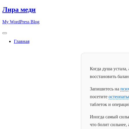
Skip
Лира меди
to
content
My WordPress Blog
Главная
Когда душа устала,
восстановить балан
Запишитесь на
пси
посетите
остеопат
таблеток и операци
Иногда самый сильн
что болит сильнее, 