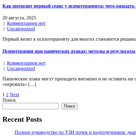
Как проходит первый сеанс у психотерапевта: чего ожидать
20 августа, 2025
|
Комментариев нет
|
Uncategorized
Первый визит к психотерапевту для многих становится решающ
Психотерапия при панических атаках: методы и результаты
|
Комментариев нет
|
Uncategorized
Панические атаки могут приходить внезапно и не оставить ни
«пережить» […]
Posts
1
2
Next
Поиск
navigation
Поиск
Recent Posts
Полное руководство по УЗИ почек и надпочечников: диаг