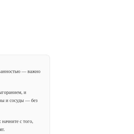
кованностью — важно
выгоранием, и
вы и сосуды — без
 начните с того,
ят.