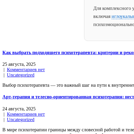
Для комплексного 
включая
иглоукалы
психоэмоционально
Как выбрать подходящего психотерапевта: критерии и рек
25 августа, 2025
|
Комментариев нет
|
Uncategorized
Выбор психотерапевта — это важный шаг на пути к внутреннему
Арт-терапия и телесно-ориентированная психотерапия: не
24 августа, 2025
|
Комментариев нет
|
Uncategorized
В мире психотерапии границы между словесной работой и теле